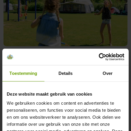
Familievriendelijk en geschikt
voor alle leeftijden
Toestemming
Details
Over
Onze camping is uitermate geschikt voor gezinnen met
kinderen. Terwijl de jongste gasten genieten van het
Deze website maakt gebruik van cookies
kinderzwembad en de speeltuinen, kunnen ouders
We gebruiken cookies om content en advertenties te
personaliseren, om functies voor social media te bieden
ontspannen aan het water of deelnemen aan een van de
en om ons websiteverkeer te analyseren. Ook delen we
vele sportieve activiteiten op de camping. Daarnaast
informatie over uw gebruik van onze site met onze
worden er tijdens het hoogseizoen regelmatig