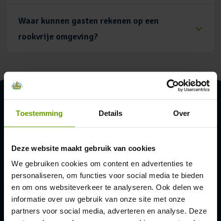
Waar kunnen gasten rekenen op een
rookvrije omgeving?
Toestemming
Details
Over
Deze website maakt gebruik van cookies
Adres & contact
We gebruiken cookies om content en advertenties te
personaliseren, om functies voor social media te bieden
Camping De Heldense Bossen
en om ons websiteverkeer te analyseren. Ook delen we
informatie over uw gebruik van onze site met onze
De Heldense Bossen 6
partners voor social media, adverteren en analyse. Deze
5988 NH Helden