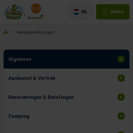
8,3
NL
Menu
Veelgestelde vragen
Algemeen
4
Aankomst & Vertrek
5
Reserveringen & Betalingen
4
Camping
5