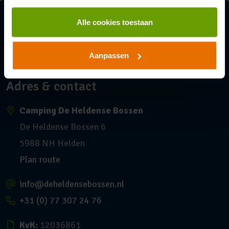
Alle cookies toestaan
Aanpassen
Adres & contact
Camping De Heldense Bossen
De Heldense Bossen 6
5988 NH Helden
Plan route
info@deheldensebossen.nl
+31 (0) 77 307 24 76
KvK:
12036861