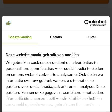
Adres & contact
Camping De Heldense Bossen
Toestemming
Details
Over
De Heldense Bossen 6
5988 NH Helden
Deze website maakt gebruik van cookies
Plan route
We gebruiken cookies om content en advertenties te
personaliseren, om functies voor social media te bieden
info@deheldensebossen.nl
en om ons websiteverkeer te analyseren. Ook delen we
+31 (0) 77 307 24 76
informatie over uw gebruik van onze site met onze
partners voor social media, adverteren en analyse. Deze
KvK:
12036861
partners kunnen deze gegevens combineren met andere
informatie die u aan ze heeft verstrekt of die ze hebben
verzameld op basis van uw gebruik van hun services.