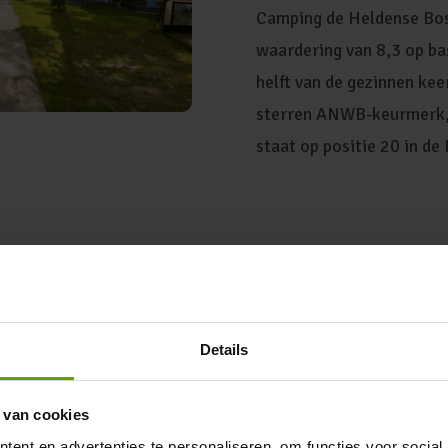
Camping de Heldense Bos
waardering van 8,3 op ba
helft van de gezinnen kee
sterren ANWB-keurmerk, 
staat op positie 20 in d
un en het
Details
 karakters: Pip, Pleun en
 van cookies
tijdens schoolvakanties
ent en advertenties te personaliseren, om functies voor social