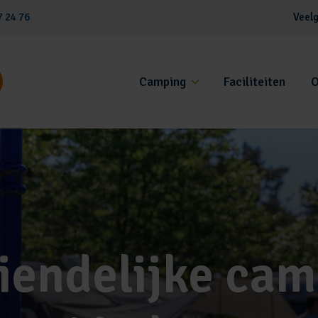
7 24 76
Veelg
Camping
Faciliteiten
O
iendelijke cam