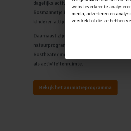
dagelijks activiteiten waar kinderen voor 
websiteverkeer te analyseren
Bosmannetje is de mysterieuze bewoner van
media, adverteren en analys
verstrekt of die ze hebben v
kinderen altijd op zoek naar zullen gaan.
Daarnaast zijn er de Helden Rangers, een ed
natuurprogramma waarbij kinderen het bos 
Bostheater met live voorstellingen, de
Bost
als activiteitenruimte.
Bekijk het animatieprogramma