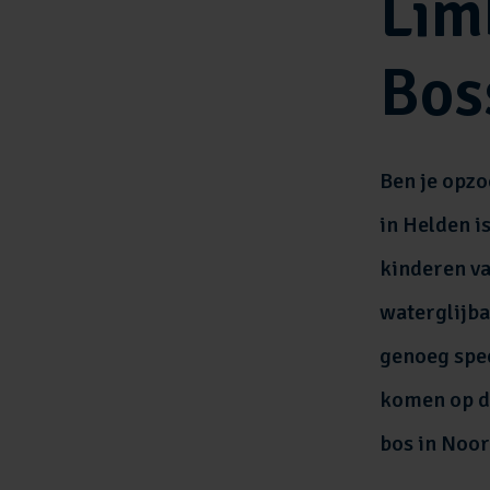
Lim
Bos
Ben je opz
in Helden i
kinderen va
waterglijb
genoeg spee
komen op de
bos in Noo