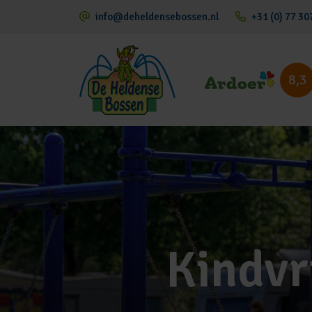
info@deheldensebossen.nl
+31 (0) 77 30
8,3
Kindvr