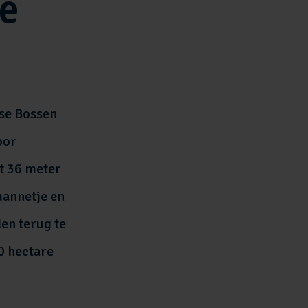
e
se Bossen
oor
t 36 meter
mannetje en
en terug te
0 hectare