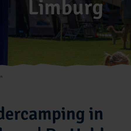
Limburg
en
dercamping in