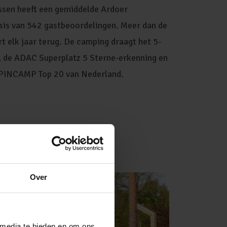
sen heeft een gemiddelde Ardoer
sis van 542 gastbeoordelingen. Meer dan de
rt elk jaar terug. De camping draagt het 5-
de ADAC Superplatz 5 Sterne-erkenning en
e PiNCAMP Top 20 van Nederland.
Over
 media te bieden en om ons