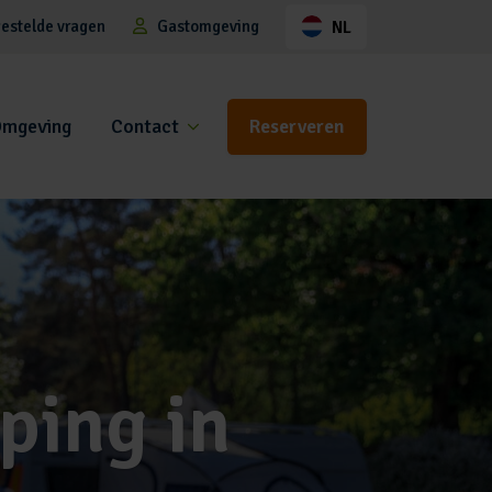
estelde vragen
Gastomgeving
NL
mgeving
Contact
Reserveren
ping in