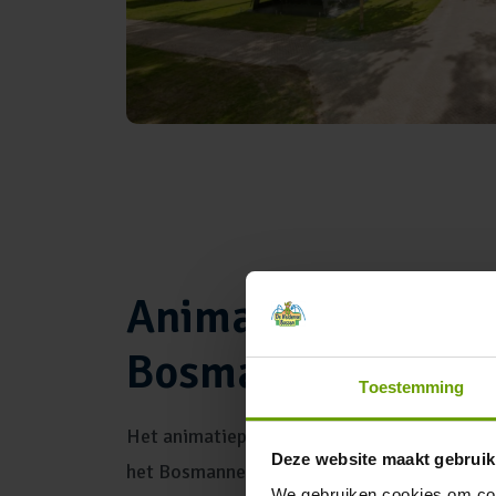
Animatie: Pip, Ple
Bosmannetje
Toestemming
Het animatieprogramma draait op drie eigen
Deze website maakt gebruik
het Bosmannetje. Pip en Pleun organiseren 
We gebruiken cookies om cont